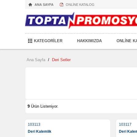
ANA SAYFA
ONLİNE KATALOG
KATEGORİLER
HAKKIMIZDA
ONLİNE K
Ana Sayfa
/
Deri Setler
9
Ürün Listeniyor.
103113
103117
Deri Kalemlik
Deri Kale