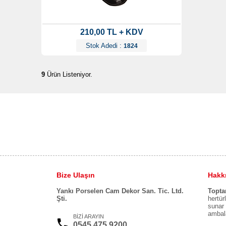
210,00 TL + KDV
Stok Adedi :
1824
9
Ürün Listeniyor.
Bize Ulaşın
Hakk
Yankı Porselen Cam Dekor San. Tic. Ltd.
Topt
Şti.
hertür
sunar 
ambala
BİZİ ARAYIN
0545 475 9200