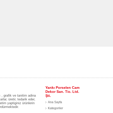
Yankı Porselen Cam
Dekor San. Tic. Ltd.
, grafik ve tanitim adina
Şti.
lar, üretir, tedarik eder,
Ana Sayfa
etim yaptiginiz ürünlerin
ürdürmektedir.
Kategoriler