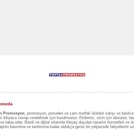
ımızda
an Promosyon
, promosyon, porselen ve cam mutfak ürünleri satışı ve baskısı 
lü ihtiyaca cevap verebilmek için kurulmustur. Ekibimiz, sizin için düsünür, tasar
ve takip eder. Basili ve dijital ortamda ihtiyaç duyulan tasarim hizmetleri ve ür
jinin basimina ve tanitimina kadar oldukça genis bir yelpazede faliyetlerini s