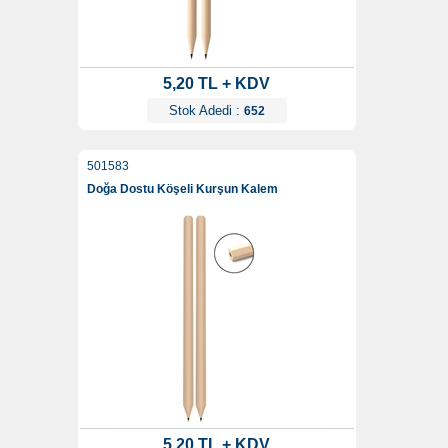
5,20 TL + KDV
Stok Adedi :
652
501583
Doğa Dostu Köşeli Kurşun Kalem
5,20 TL + KDV