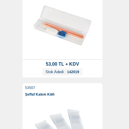
53,00 TL + KDV
Stok Adedi :
142019
53507
Şeffaf Kalem Kılıfı