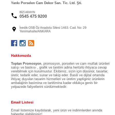
Yankı Porselen Cam Dekor San. Tic. Ltd. Şti.
BİZİ ARAYIN
0545 475 9200
İvedik OSB Öz Anadolu Sitesi 1463. Cad. No: 29
Yenimahalle/ANKARA
Hakkımızda
Toptan Promosyon
, promosyon, porselen ve cam mutfak ürünleri
satışı ve baskısı , grafik ve tanitim adina hertürlü ihtiyaca cevap
verebilmek için kurulmustur. Ekibimiz, sizin için düsünür, tasarlar,
üretir, tedarik eder, sunar ve takip eder. Basili ve dijital ortamda
ihtiyaç duyulan tasarim hizmetleri ve üretim yaptiginiz ürünlerin
ambalajinin basimina ve tanitimina kadar oldukça genis bir
yelpazede faliyetlerini sürdürmektedir.
Email Listesi
Email listemize kaydolarak, yeni ürün ve indirimlerden anında
haberdar olabilirsiniz!.