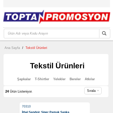
Ana Sayfa
/
Tekstil Ürünleri
Tekstil Ürünleri
Şapkalar
T-Shirtler
Yelekler
Bereler
Atkılar
Sırala
24
Ürün Listeniyor.
70310
İthal Sandviç Siper Pamuk Şapka