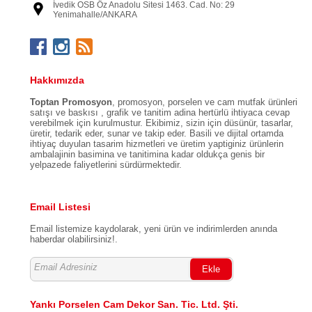
İvedik OSB Öz Anadolu Sitesi 1463. Cad. No: 29
Yenimahalle/ANKARA
Hakkımızda
Toptan Promosyon
, promosyon, porselen ve cam mutfak ürünleri
satışı ve baskısı , grafik ve tanitim adina hertürlü ihtiyaca cevap
verebilmek için kurulmustur. Ekibimiz, sizin için düsünür, tasarlar,
üretir, tedarik eder, sunar ve takip eder. Basili ve dijital ortamda
ihtiyaç duyulan tasarim hizmetleri ve üretim yaptiginiz ürünlerin
ambalajinin basimina ve tanitimina kadar oldukça genis bir
yelpazede faliyetlerini sürdürmektedir.
Email Listesi
Email listemize kaydolarak, yeni ürün ve indirimlerden anında
haberdar olabilirsiniz!.
Ekle
Yankı Porselen Cam Dekor San. Tic. Ltd. Şti.