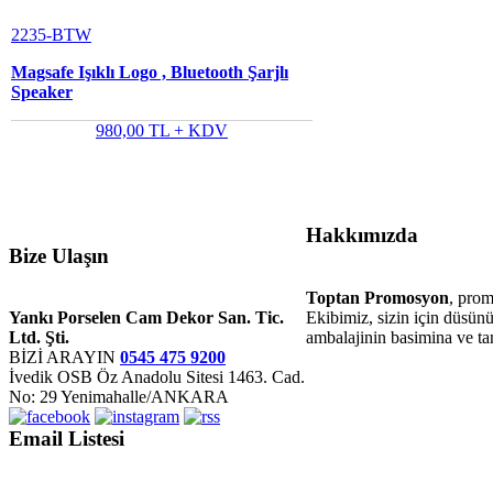
2235-BTW
Magsafe Işıklı Logo , Bluetooth Şarjlı
Speaker
980,00 TL + KDV
Hakkımızda
Bize Ulaşın
Toptan Promosyon
, prom
Ekibimiz, sizin için düsünür
Yankı Porselen Cam Dekor San. Tic.
ambalajinin basimina ve tan
Ltd. Şti.
BİZİ ARAYIN
0545 475 9200
İvedik OSB Öz Anadolu Sitesi 1463. Cad.
No: 29 Yenimahalle/ANKARA
Email Listesi