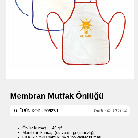
Membran Mutfak Önlüğü
ÜRÜN KODU
90927-1
Tarih :
02.10.2024
Önlük kumaşı: 145 gr²
Membran kumaşı (su ve ısı geçirmezliği)
Özellik : %80 pamuk ,%20 polyester kumaş ,