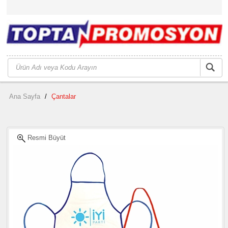
Ana Sayfa
/
Çantalar
Resmi Büyüt