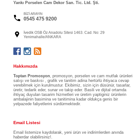
Yankı Porselen Cam Dekor San. Tic. Ltd. Şti.
BİZİ ARAYIN
0545 475 9200
İvedik OSB Öz Anadolu Sitesi 1463. Cad. No: 29
Yenimahalle/ANKARA
Hakkımızda
Toptan Promosyon
, promosyon, porselen ve cam mutfak ürünleri
satışı ve baskısı , grafik ve tanitim adina hertürlü ihtiyaca cevap
verebilmek için kurulmustur. Ekibimiz, sizin için düsünür, tasarlar,
üretir, tedarik eder, sunar ve takip eder. Basili ve dijital ortamda
ihtiyaç duyulan tasarim hizmetleri ve üretim yaptiginiz ürünlerin
ambalajinin basimina ve tanitimina kadar oldukça genis bir
yelpazede faliyetlerini sürdürmektedir.
Email Listesi
Email listemize kaydolarak, yeni ürün ve indirimlerden anında
haberdar olabilirsiniz!.