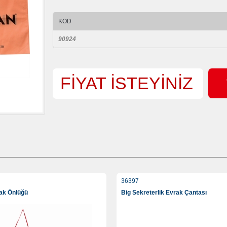
KOD
90924
FİYAT İSTEYİNİZ
36397
fak Önlüğü
Big Sekreterlik Evrak Çantası