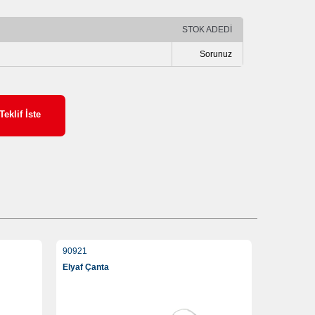
STOK ADEDİ
Sorunuz
Teklif İste
90921
Elyaf Çanta